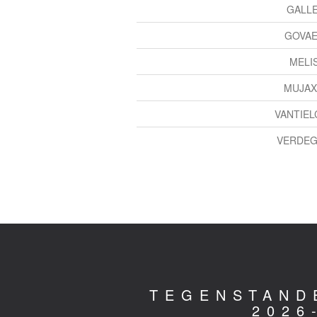
GALLE
GOVAER
MELIS
MUJAXH
VANTIEL
VERDEG
TEGENSTAND
2026